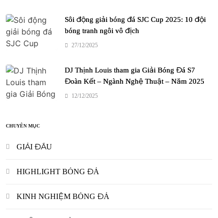
Sôi động giải bóng đá SJC Cup 2025: 10 đội
bóng tranh ngôi vô địch
27/12/2025
DJ Thịnh Louis tham gia Giải Bóng Đá S7
Đoàn Kết – Ngành Nghệ Thuật – Năm 2025
12/12/2025
CHUYÊN MỤC
GIẢI ĐẤU
HIGHLIGHT BÓNG ĐÁ
KINH NGHIỆM BÓNG ĐÁ