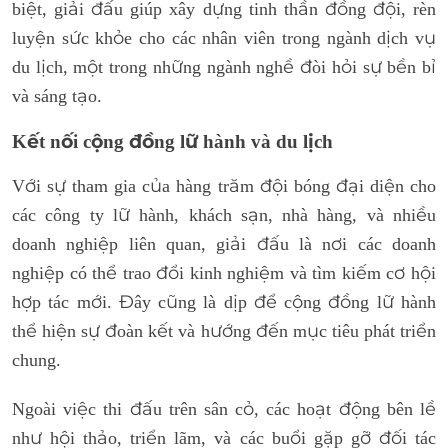
biệt, giải đấu giúp xây dựng tinh thần đồng đội, rèn
luyện sức khỏe cho các nhân viên trong ngành dịch vụ
du lịch, một trong những ngành nghề đòi hỏi sự bền bỉ
và sáng tạo.
Kết nối cộng đồng lữ hành và du lịch
Với sự tham gia của hàng trăm đội bóng đại diện cho
các công ty lữ hành, khách sạn, nhà hàng, và nhiều
doanh nghiệp liên quan, giải đấu là nơi các doanh
nghiệp có thể trao đổi kinh nghiệm và tìm kiếm cơ hội
hợp tác mới. Đây cũng là dịp để cộng đồng lữ hành
thể hiện sự đoàn kết và hướng đến mục tiêu phát triển
chung.
Ngoài việc thi đấu trên sân cỏ, các hoạt động bên lề
như hội thảo, triển lãm, và các buổi gặp gỡ đối tác