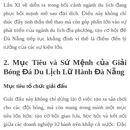
Lần XI sẽ diễn ra trong bối cảnh ngành du lịch đang
phục hồi mạnh mẽ sau đại dịch. Điều này không chỉ
thúc đẩy tinh thần thể thao mà còn góp phần lớn vào sự
phát triển của ngành du lịch địa phương, tạo cơ hội để
Đà Nẵng tiếp tục khẳng định vị thế là điểm đến lý
tưởng của các sự kiện lớn.
2. Mục Tiêu và Sứ Mệnh của Giải
Bóng Đá Du Lịch Lữ Hành Đà Nẵng
Mục tiêu tổ chức giải đấu
Giải đấu này không chỉ dừng lại ở việc tạo ra sân chơi
cho các đội bóng, mà còn mang trong mình một mục
tiêu lớn hơn: tạo cơ hội giao lưu, học hỏi và kết nối
giữa các doanh nghiệp lữ hành trên khắp cả nước. Đặc