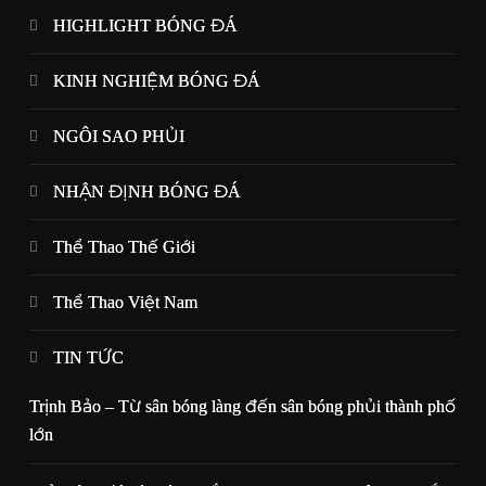
HIGHLIGHT BÓNG ĐÁ
KINH NGHIỆM BÓNG ĐÁ
NGÔI SAO PHỦI
NHẬN ĐỊNH BÓNG ĐÁ
Thể Thao Thế Giới
Thể Thao Việt Nam
TIN TỨC
Trịnh Bảo – Từ sân bóng làng đến sân bóng phủi thành phố
lớn