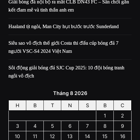
Giải bóng đá nội bộ ra mắt CLB DN43 FC – Sân chơi gắn
kết đam mê và tinh thần anh em
Haaland tịt ngòi, Man City hụt bước trước Sunderland
Siêu sao vô địch thế giới Costa thi đấu cúp bóng đá 7
người VSC-S4 2024 Việt Nam
Sôi động giải bóng đá SJC Cup 2025: 10 đội bóng tranh
ngôi vô địch
Tháng 8 2026
H
B
T
N
S
B
C
1
2
3
4
5
6
7
8
9
10
11
12
13
14
15
16