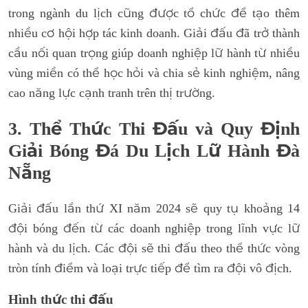
trong ngành du lịch cũng được tổ chức để tạo thêm
nhiều cơ hội hợp tác kinh doanh. Giải đấu đã trở thành
cầu nối quan trọng giúp doanh nghiệp lữ hành từ nhiều
vùng miền có thể học hỏi và chia sẻ kinh nghiệm, nâng
cao năng lực cạnh tranh trên thị trường.
3. Thể Thức Thi Đấu và Quy Định
Giải Bóng Đá Du Lịch Lữ Hành Đà
Nẵng
Giải đấu lần thứ XI năm 2024 sẽ quy tụ khoảng 14
đội bóng đến từ các doanh nghiệp trong lĩnh vực lữ
hành và du lịch. Các đội sẽ thi đấu theo thể thức vòng
tròn tính điểm và loại trực tiếp để tìm ra đội vô địch.
Hình thức thi đấu