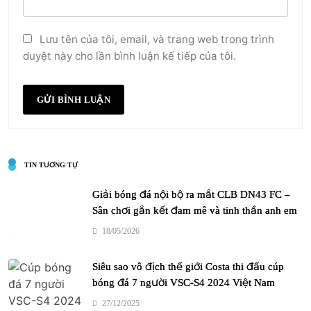
Lưu tên của tôi, email, và trang web trong trình
duyệt này cho lần bình luận kế tiếp của tôi.
TIN TƯƠNG TỰ
Giải bóng đá nội bộ ra mắt CLB DN43 FC –
Sân chơi gắn kết đam mê và tinh thần anh em
18/05/2026
Siêu sao vô địch thế giới Costa thi đấu cúp
bóng đá 7 người VSC-S4 2024 Việt Nam
27/12/2025