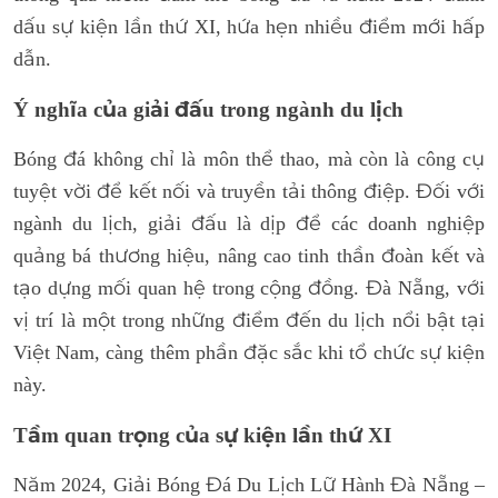
dấu sự kiện lần thứ XI, hứa hẹn nhiều điểm mới hấp
dẫn.
Ý nghĩa của giải đấu trong ngành du lịch
Bóng đá không chỉ là môn thể thao, mà còn là công cụ
tuyệt vời để kết nối và truyền tải thông điệp. Đối với
ngành du lịch, giải đấu là dịp để các doanh nghiệp
quảng bá thương hiệu, nâng cao tinh thần đoàn kết và
tạo dựng mối quan hệ trong cộng đồng. Đà Nẵng, với
vị trí là một trong những điểm đến du lịch nổi bật tại
Việt Nam, càng thêm phần đặc sắc khi tổ chức sự kiện
này.
Tầm quan trọng của sự kiện lần thứ XI
Năm 2024, Giải Bóng Đá Du Lịch Lữ Hành Đà Nẵng –