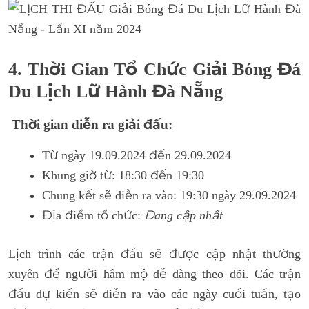
4. Thời Gian Tổ Chức Giải Bóng Đá
Du Lịch Lữ Hành Đà Nẵng
Thời gian diễn ra giải đấu:
Từ ngày 19.09.2024 đến 29.09.2024
Khung giờ từ: 18:30 đến 19:30
Chung kết sẽ diễn ra vào: 19:30 ngày 29.09.2024
Địa điểm tổ chức:
Đang cập nhật
Lịch trình các trận đấu sẽ được cập nhật thường
xuyên để người hâm mộ dễ dàng theo dõi. Các trận
đấu dự kiến sẽ diễn ra vào các ngày cuối tuần, tạo