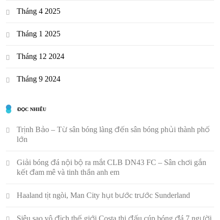
Tháng 4 2025
Tháng 1 2025
Tháng 12 2024
Tháng 9 2024
ĐỌC NHIỀU
Trịnh Bảo – Từ sân bóng làng đến sân bóng phủi thành phố
lớn
Giải bóng đá nội bộ ra mắt CLB DN43 FC – Sân chơi gắn
kết đam mê và tinh thần anh em
Haaland tịt ngòi, Man City hụt bước trước Sunderland
Siêu sao vô địch thế giới Costa thi đấu cúp bóng đá 7 người