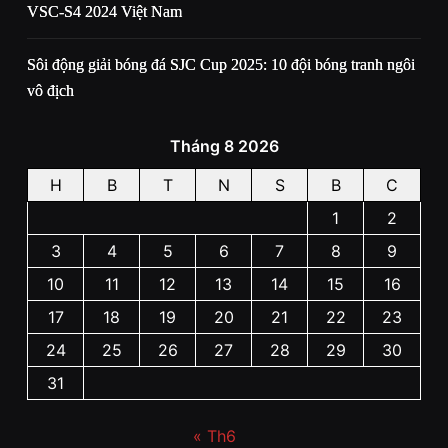
VSC-S4 2024 Việt Nam
Sôi động giải bóng đá SJC Cup 2025: 10 đội bóng tranh ngôi
vô địch
Tháng 8 2026
H
B
T
N
S
B
C
1
2
3
4
5
6
7
8
9
10
11
12
13
14
15
16
17
18
19
20
21
22
23
24
25
26
27
28
29
30
31
« Th6