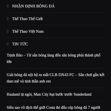
NHẬN ĐỊNH BÓNG ĐÁ
Thể Thao Thế Giới
Thể Thao Việt Nam
TIN TỨC
Trịnh Bảo – Từ sân bóng làng đến sân bóng phủi thành phố
lớn
Giải bóng đá nội bộ ra mắt CLB DN43 FC – Sân chơi gắn kết
đam mê và tinh thần anh em
Haaland tịt ngòi, Man City hụt bước trước Sunderland
Siêu sao vô địch thế giới Costa thi đấu cúp bóng đá 7 người