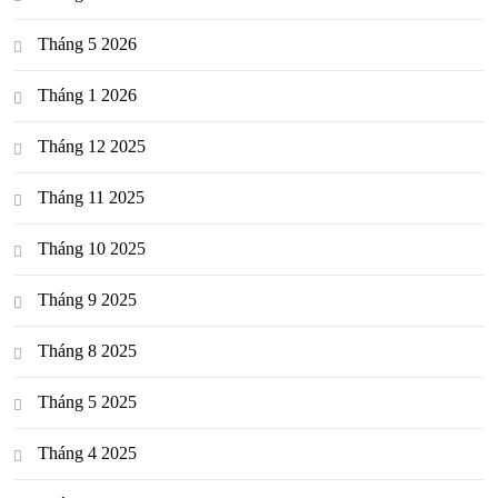
Tháng 5 2026
Tháng 1 2026
Tháng 12 2025
Tháng 11 2025
Tháng 10 2025
Tháng 9 2025
Tháng 8 2025
Tháng 5 2025
Tháng 4 2025