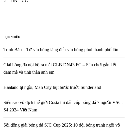
TIN TỨC
ĐỌC NHIỀU
Trịnh Bảo – Từ sân bóng làng đến sân bóng phủi thành phố lớn
Giải bóng đá nội bộ ra mắt CLB DN43 FC – Sân chơi gắn kết
đam mê và tinh thần anh em
Haaland tịt ngòi, Man City hụt bước trước Sunderland
Siêu sao vô địch thế giới Costa thi đấu cúp bóng đá 7 người VSC-
S4 2024 Việt Nam
Sôi động giải bóng đá SJC Cup 2025: 10 đội bóng tranh ngôi vô