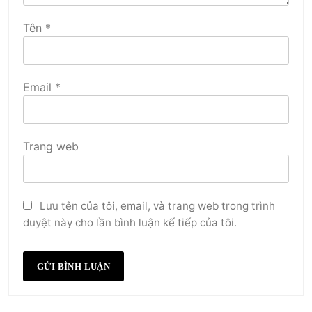
Tên
*
Email
*
Trang web
Lưu tên của tôi, email, và trang web trong trình
duyệt này cho lần bình luận kế tiếp của tôi.