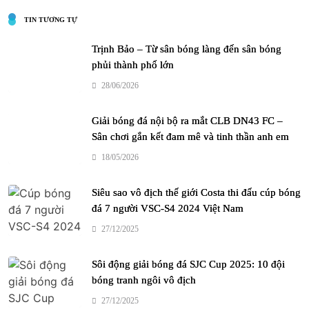
TIN TƯƠNG TỰ
Trịnh Bảo – Từ sân bóng làng đến sân bóng
phủi thành phố lớn
28/06/2026
Giải bóng đá nội bộ ra mắt CLB DN43 FC –
Sân chơi gắn kết đam mê và tinh thần anh em
18/05/2026
Siêu sao vô địch thế giới Costa thi đấu cúp bóng
đá 7 người VSC-S4 2024 Việt Nam
27/12/2025
Sôi động giải bóng đá SJC Cup 2025: 10 đội
bóng tranh ngôi vô địch
27/12/2025