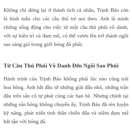
Không chỉ dừng lại ở thành tích cá nhân, Trịnh Bảo còn
là hình mẫu cho các cầu thủ trẻ noi theo. Anh là minh
chứng sống động cho việc từ một cầu thủ phủi vô danh,
với sự kiên trì và đam mê, có thể vươn lên trở thành ngôi
sao sáng giá trong giới bóng đá phủi.
Từ Cầu Thủ Phủi Vô Danh Đến Ngôi Sao Phủi
Hành trình của Trịnh Bảo không phải lúc nào cũng trải
hoa hồng. Anh bắt đầu từ những giải đấu nhỏ, những trận
đấu trên sân cỏ tự phát cùng các bạn bè. Nhưng chính tại
những sân bóng không chuyên ấy, Trịnh Bảo đã rèn luyện
kỹ năng, phát triển tinh thần chiến đấu và niềm đam mê
bất tận với bóng đá.