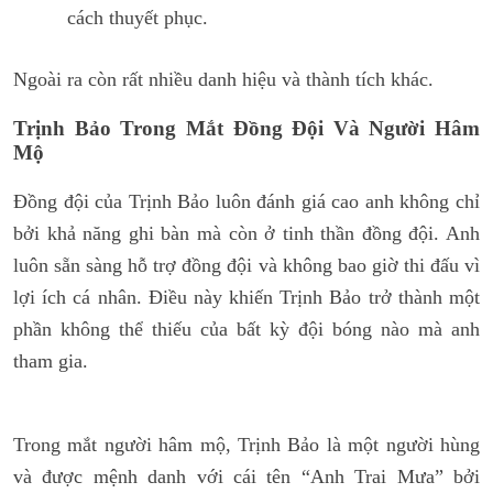
cách thuyết phục.
Ngoài ra còn rất nhiều danh hiệu và thành tích khác.
Trịnh Bảo Trong Mắt Đồng Đội Và Người Hâm
Mộ
Đồng đội của Trịnh Bảo luôn đánh giá cao anh không chỉ
bởi khả năng ghi bàn mà còn ở tinh thần đồng đội. Anh
luôn sẵn sàng hỗ trợ đồng đội và không bao giờ thi đấu vì
lợi ích cá nhân. Điều này khiến Trịnh Bảo trở thành một
phần không thể thiếu của bất kỳ đội bóng nào mà anh
tham gia.
Trong mắt người hâm mộ, Trịnh Bảo là một người hùng
và được mệnh danh với cái tên “Anh Trai Mưa” bởi