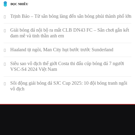
ĐỌC NHIỀU
Trịnh Bảo – Từ sân bóng làng đến sân bóng phủi thành phố lớn
Giải bóng đá nội bộ ra mắt CLB DN43 FC – Sân chơi gắn kết
đam mê và tinh thần anh em
Haaland tịt ngòi, Man City hụt bước trước Sunderland
Siêu sao vô địch thế giới Costa thi đấu cúp bóng đá 7 người
VSC-S4 2024 Việt Nam
Sôi động giải bóng đá SJC Cup 2025: 10 đội bóng tranh ngôi
vô địch