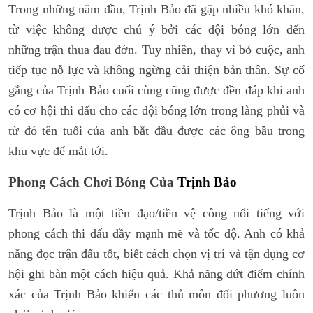
Trong những năm đầu, Trịnh Bảo đã gặp nhiều khó khăn,
từ việc không được chú ý bởi các đội bóng lớn đến
những trận thua đau đớn. Tuy nhiên, thay vì bỏ cuộc, anh
tiếp tục nỗ lực và không ngừng cải thiện bản thân. Sự cố
gắng của Trịnh Bảo cuối cùng cũng được đền đáp khi anh
có cơ hội thi đấu cho các đội bóng lớn trong làng phủi và
từ đó tên tuổi của anh bắt đầu được các ông bầu trong
khu vực để mắt tới.
Phong Cách Chơi Bóng Của
Trịnh Bảo
Trịnh Bảo là một tiền đạo/tiền vệ công nổi tiếng với
phong cách thi đấu đầy mạnh mẽ và tốc độ. Anh có khả
năng đọc trận đấu tốt, biết cách chọn vị trí và tận dụng cơ
hội ghi bàn một cách hiệu quả. Khả năng dứt điểm chính
xác của Trịnh Bảo khiến các thủ môn đối phương luôn