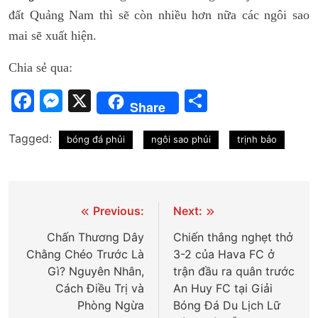
đất Quảng Nam thì sẽ còn nhiều hơn nữa các ngôi sao
mai sẽ xuất hiện.
Chia sẻ qua:
Facebook
Messenger
X
Share
Share
Tagged:
bóng đá phủi
ngôi sao phủi
trịnh bảo
Điều
Previous:
Next:
hướng
Chấn Thương Dây
Chiến thắng nghẹt thở
Chằng Chéo Trước Là
3-2 của Hava FC ở
bài
Gì? Nguyên Nhân,
trận đầu ra quân trước
viết
Cách Điều Trị và
An Huy FC tại Giải
Phòng Ngừa
Bóng Đá Du Lịch Lữ