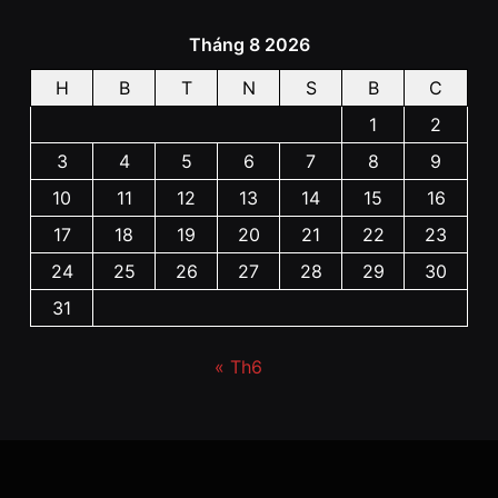
Tháng 8 2026
H
B
T
N
S
B
C
1
2
3
4
5
6
7
8
9
10
11
12
13
14
15
16
17
18
19
20
21
22
23
24
25
26
27
28
29
30
31
« Th6