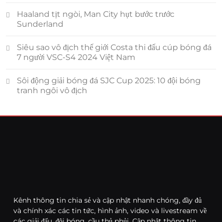
Haaland tịt ngòi, Man City hụt bước trước
Sunderland
Siêu sao vô địch thế giới Costa thi đấu cúp bóng đá
7 người VSC-S4 2024 Việt Nam
Sôi động giải bóng đá SJC Cup 2025: 10 đội bóng
tranh ngôi vô địch
Kênh thông tin chia sẻ và cập nhật nhanh chóng, đầy đủ
và chính xác các tin tức, hình ảnh, video và livestream về
các giải đấu, đội bóng, cầu thủ phủi. Cập nhật thông tin