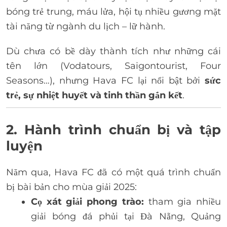
bóng trẻ trung, máu lửa, hội tụ nhiều gương mặt
tài năng từ ngành du lịch – lữ hành.
Dù chưa có bề dày thành tích như những cái
tên lớn (Vodatours, Saigontourist, Four
Seasons…), nhưng Hava FC lại nổi bật bởi
sức
trẻ, sự nhiệt huyết và tinh thần gắn kết
.
2. Hành trình chuẩn bị và tập
luyện
Năm qua, Hava FC đã có một quá trình chuẩn
bị bài bản cho mùa giải 2025:
Cọ xát giải phong trào:
tham gia nhiều
giải bóng đá phủi tại Đà Nẵng, Quảng