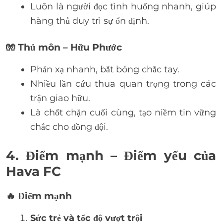
Luôn là người đọc tình huống nhanh, giúp
hàng thủ duy trì sự ổn định.
🧤 Thủ môn – Hữu Phước
Phản xạ nhanh, bắt bóng chắc tay.
Nhiều lần cứu thua quan trọng trong các
trận giao hữu.
Là chốt chặn cuối cùng, tạo niềm tin vững
chắc cho đồng đội.
4. Điểm mạnh – Điểm yếu của
Hava FC
🔥 Điểm mạnh
Sức trẻ và tốc độ vượt trội