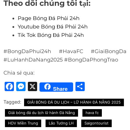
Theo dõi chúng tôi tại:
Page Bóng Đá Phủi 24h
Youtube Bóng Đá Phủi 24h
Tik Tok Bóng Đá Phủi 24h
#BongDaPhui24h #HavaFC #GiaiBongDa
#LuHanhDaNang2025 #BongDaPhongTrao
Chia sẻ qua:
Facebook
Messenger
X
Share
Share
Tagged:
GIẢI BÓNG ĐÁ DU LỊCH – LỮ HÀNH ĐÀ NẴNG 2025
Giải bóng đá du lịch lữ hành Đà Nẵng
hava fc
HDV Miền Trung
Lão Tướng LH
Saigontourist