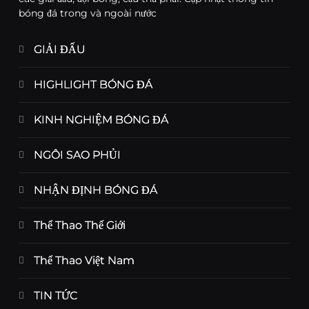
bóng đá trong và ngoài nước
GIẢI ĐẤU
HIGHLIGHT BÓNG ĐÁ
KINH NGHIỆM BÓNG ĐÁ
NGÔI SAO PHỦI
NHẬN ĐỊNH BÓNG ĐÁ
Thể Thao Thế Giới
Thể Thao Việt Nam
TIN TỨC