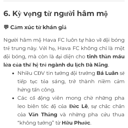
6. Kỳ vọng từ người hâm mộ
💬 Cảm xúc từ khán giả
Người hâm mộ Hava FC luôn tự hào về đội bóng
trẻ trung này. Với họ, Hava FC không chỉ là một
đội bóng, mà còn là đại diện cho
tinh thần máu
lửa của thế hệ trẻ ngành du lịch Đà Nẵng
.
Nhiều CĐV tin tưởng đội trưởng
Bá Luân
sẽ
tiếp tục tỏa sáng, trở thành niềm cảm
hứng tấn công.
Các cổ động viên mong chờ những pha
leo biên tốc độ của
Đức Lê
, sự chắc chắn
của
Văn Thắng
và những pha cứu thua
“không tưởng” từ
Hữu Phước
.