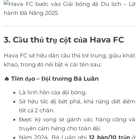
3. Cầu thủ trụ cột của Hava FC
Hava FC sở hữu dàn cầu thủ trẻ trung, giàu khát
khao, trong đó nổi bật 4 cái tên sau:
🔥 Tiền đạo – Đội trưởng Bá Luân
Là linh hồn của đội bóng.
Sở hữu tốc độ bứt phá, khả năng dứt điểm
tốt cả 2 chân.
Được kỳ vọng sẽ gánh vác hàng công và
truyền cảm hứng cho toàn đội.
Năm 2024, Bá Luân ghi
12 bàn/10 trận
ở