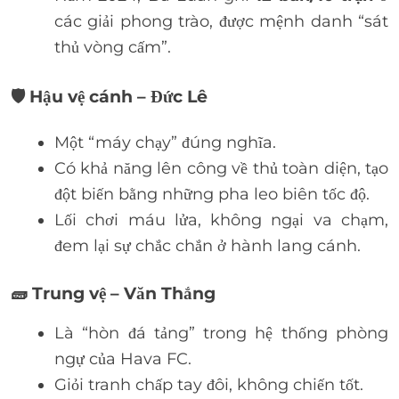
các giải phong trào, được mệnh danh “sát
thủ vòng cấm”.
🛡️ Hậu vệ cánh – Đức Lê
Một “máy chạy” đúng nghĩa.
Có khả năng lên công về thủ toàn diện, tạo
đột biến bằng những pha leo biên tốc độ.
Lối chơi máu lửa, không ngại va chạm,
đem lại sự chắc chắn ở hành lang cánh.
🧱 Trung vệ – Văn Thắng
Là “hòn đá tảng” trong hệ thống phòng
ngự của Hava FC.
Giỏi tranh chấp tay đôi, không chiến tốt.