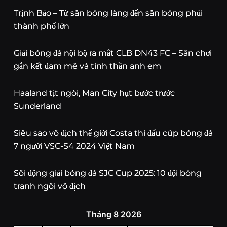
Trịnh Bảo – Từ sân bóng làng đến sân bóng phủi
thành phố lớn
Giải bóng đá nội bộ ra mắt CLB DN43 FC – Sân chơi
gắn kết đam mê và tinh thần anh em
Haaland tịt ngòi, Man City hụt bước trước
Sunderland
Siêu sao vô địch thế giới Costa thi đấu cúp bóng đá
7 người VSC-S4 2024 Việt Nam
Sôi động giải bóng đá SJC Cup 2025: 10 đội bóng
tranh ngôi vô địch
Tháng 8 2026