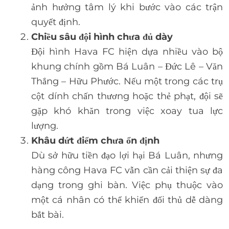
ảnh hưởng tâm lý khi bước vào các trận
quyết định.
Chiều sâu đội hình chưa đủ dày
Đội hình Hava FC hiện dựa nhiều vào bộ
khung chính gồm Bá Luân – Đức Lê – Văn
Thắng – Hữu Phước. Nếu một trong các trụ
cột dính chấn thương hoặc thẻ phạt, đội sẽ
gặp khó khăn trong việc xoay tua lực
lượng.
Khâu dứt điểm chưa ổn định
Dù sở hữu tiền đạo lợi hại Bá Luân, nhưng
hàng công Hava FC vẫn cần cải thiện sự đa
dạng trong ghi bàn. Việc phụ thuộc vào
một cá nhân có thể khiến đối thủ dễ dàng
bắt bài.