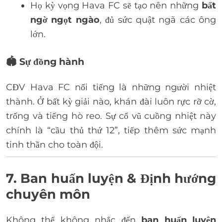
Họ kỳ vọng Hava FC sẽ tạo nên những
bất
ngờ ngọt ngào
, đủ sức quật ngã các ông
lớn.
🏟️ Sự đồng hành
CĐV Hava FC nổi tiếng là những người nhiệt
thành. Ở bất kỳ giải nào, khán đài luôn rực rỡ cờ,
trống và tiếng hò reo. Sự cổ vũ cuồng nhiệt này
chính là “cầu thủ thứ 12”, tiếp thêm sức mạnh
tinh thần cho toàn đội.
7. Ban huấn luyện & Định hướng
chuyên môn
Không thể không nhắc đến
ban huấn luyện