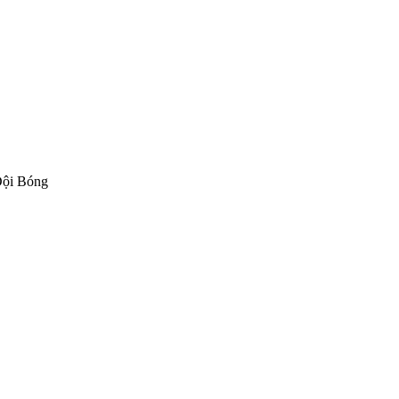
Đội Bóng