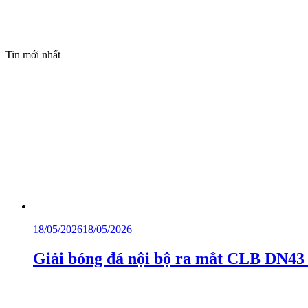
Tin mới nhất
18/05/2026
18/05/2026
Giải bóng đá nội bộ ra mắt CLB DN43 