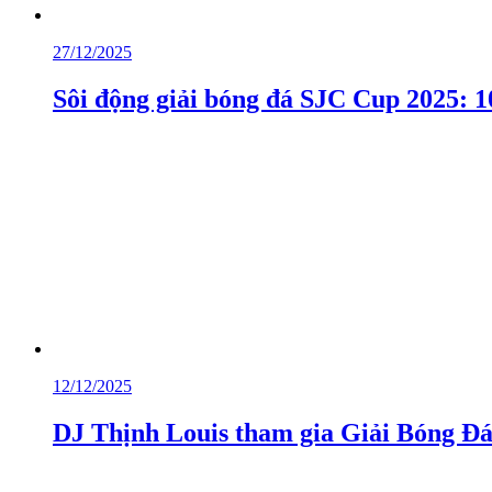
27/12/2025
Sôi động giải bóng đá SJC Cup 2025: 1
12/12/2025
DJ Thịnh Louis tham gia Giải Bóng Đ