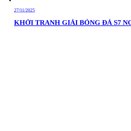
27/11/2025
KHỞI TRANH GIẢI BÓNG ĐÁ S7 