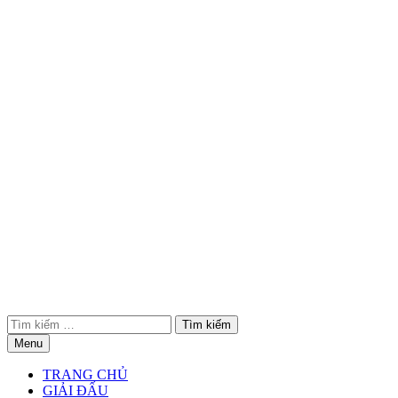
Tìm
Bóng Đá Phủi 24h
Bóng Đá Phủi 24h – bongdaphui Kênh thông tin chia sẻ và cập nhật nha
kiếm
Menu
hữu bóng đá Việt Nam
cho:
TRANG CHỦ
GIẢI ĐẤU