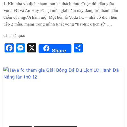
1. Khi nhà vô địch chạm trán kẻ thách thức Cuộc đối đầu giữa
Voda FC và An Huy FC tại mùa giải năm nay đang trở thành tâm
điểm của người hâm mộ. Một bên là Voda FC – nhà vô địch liên
tiếp 2 mùa, mang trong mình khát vọng “hat-trick lịch sử”….
Chia sẻ qua:
Facebook
Messenger
X
Share
Share