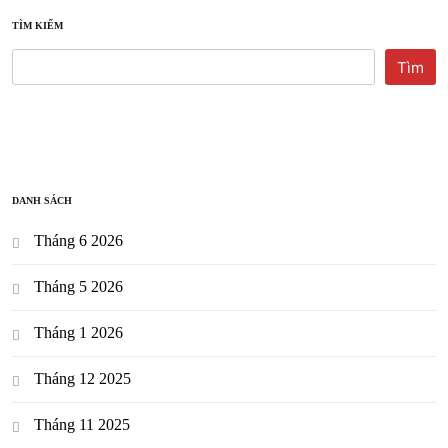
TÌM KIẾM
Tìm
DANH SÁCH
Tháng 6 2026
Tháng 5 2026
Tháng 1 2026
Tháng 12 2025
Tháng 11 2025