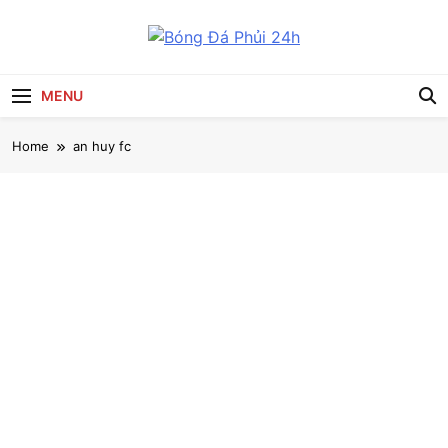
Skip
to
Bóng Đá Phủi
content
Bóng Đá Phủi 24h – Bongdaphui Kênh Thông
Tin Chia Sẻ Và Cập Nhật Nhanh Chóng, Đầy Đủ
24h
Và Chính Xác Các Tin Tức, Hình Ảnh, Video Và
MENU
Livestream Về Các Giải Đấu, Đội Bóng, Cầu Thủ
Phủi, Bóng Đá Phong Trào, Giao Hữu Bóng Đá
Việt Nam
Home
an huy fc