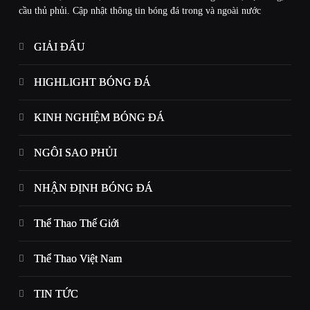
cầu thủ phủi. Cập nhật thông tin bóng đá trong và ngoài nước
GIẢI ĐẤU
HIGHLIGHT BÓNG ĐÁ
KINH NGHIỆM BÓNG ĐÁ
NGÔI SAO PHỦI
NHẬN ĐỊNH BÓNG ĐÁ
Thể Thao Thế Giới
Thể Thao Việt Nam
TIN TỨC