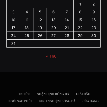
1
2
3
4
5
6
7
8
9
10
11
12
13
14
15
16
17
18
19
20
21
22
23
24
25
26
27
28
29
30
31
« Th6
TIN TỨC
NHẬN ĐỊNH BÓNG ĐÁ
GIẢI ĐẤU
NGÔI SAO PHỦI
KINH NGHIỆM BÓNG ĐÁ
CỬA HÀNG