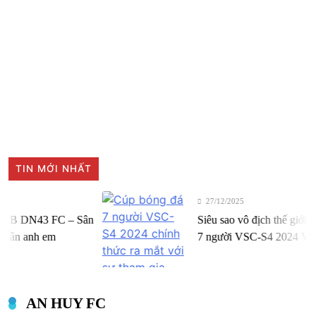
TIN MỚI NHẤT
27/12/2025
CLB DN43 FC – Sân
Siêu sao vô địch thế giới Cos
hần anh em
7 người VSC-S4 2024 Việt 
AN HUY FC